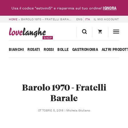
IGNORA
Usa il codice "estivini5" e risparmia sul tuo ordine!
HOME
»
BAROLO 1970 – FRATELLI BARALE
ENG
ITA
IL MIO ACCOUNT
love
langhe
SHOP
BIANCHI
ROSATI
ROSSI
BOLLE
GASTRONOMIA
ALTRI PRODOT
Barolo 1970 - Fratelli
Barale
Michela Giuliano
OTTOBRE 5, 2016