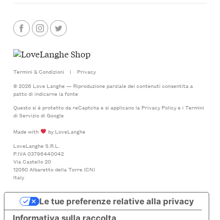
Termini & Condizioni
|
Privacy
© 2026 Love Langhe — Riproduzione parziale dei contenuti consentita a
patto di indicarne la fonte
Questo si è protetto da reCaptcha e si applicano la
Privacy Policy
e i
Termini
di Servizio
di Google
Made with
by LoveLanghe
LoveLanghe S.R.L.
P.IVA 03796440042
Via Castello 20
12050 Albaretto della Torre (CN)
Italy
Le tue preferenze relative alla privacy
Informativa sulla raccolta