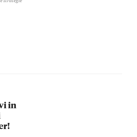
vi in
i
er!