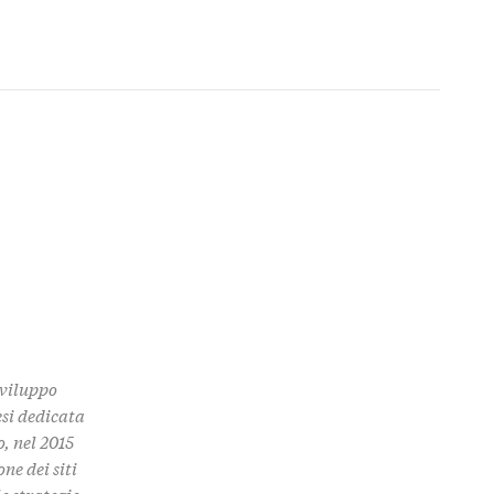
Sviluppo
esi dedicata
o, nel 2015
ne dei siti
e strategie