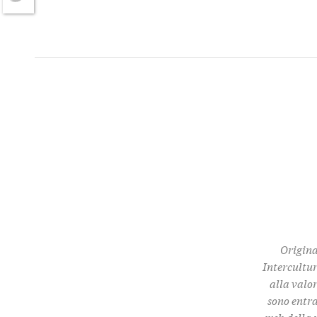
Twitter
Origina
Intercultur
alla valor
sono entra
web della 