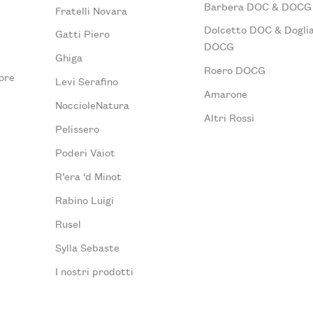
Barbera DOC & DOCG
Fratelli Novara
Dolcetto DOC & Doglia
Gatti Piero
DOCG
Ghiga
Roero DOCG
ore
Levi Serafino
Amarone
NoccioleNatura
Altri Rossi
Pelissero
Poderi Vaiot
R’era ‘d Minot
Rabino Luigi
Rusel
Sylla Sebaste
I nostri prodotti