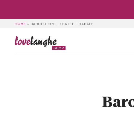
HOME
»
BAROLO 1970 – FRATELLI BARALE
love
langhe
SHOP
Baro