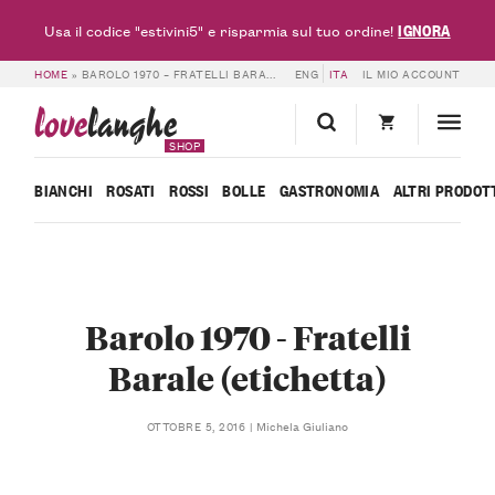
IGNORA
Usa il codice "estivini5" e risparmia sul tuo ordine!
HOME
»
BAROLO 1970 – FRATELLI BARALE (ETICHETTA)
ENG
ITA
IL MIO ACCOUNT
love
langhe
SHOP
BIANCHI
ROSATI
ROSSI
BOLLE
GASTRONOMIA
ALTRI PRODOT
Barolo 1970 - Fratelli
Barale (etichetta)
Michela Giuliano
OTTOBRE 5, 2016