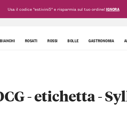
Usa il codice "estivini5" e risparmia sul tuo ordine!
IGNORA
BIANCHI
ROSATI
ROSSI
BOLLE
GASTRONOMIA
A
CG - etichetta - Syl