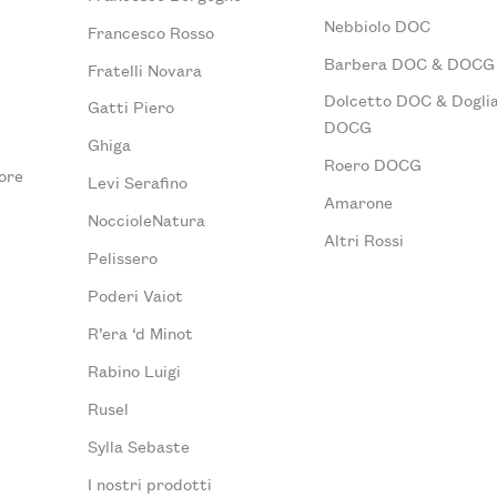
Nebbiolo DOC
Francesco Rosso
Barbera DOC & DOCG
Fratelli Novara
Dolcetto DOC & Doglia
Gatti Piero
DOCG
Ghiga
Roero DOCG
ore
Levi Serafino
Amarone
NoccioleNatura
Altri Rossi
Pelissero
Poderi Vaiot
R’era ‘d Minot
Rabino Luigi
Rusel
Sylla Sebaste
I nostri prodotti