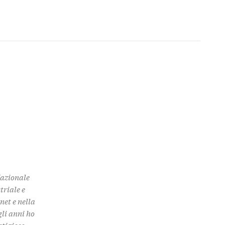
Nazionale
triale e
rnet e nella
gli anni ho
stigioso