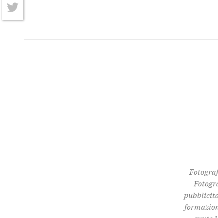
Facebook
Twitter
Fotograf
Fotogra
pubblicita
formazione
avuto l