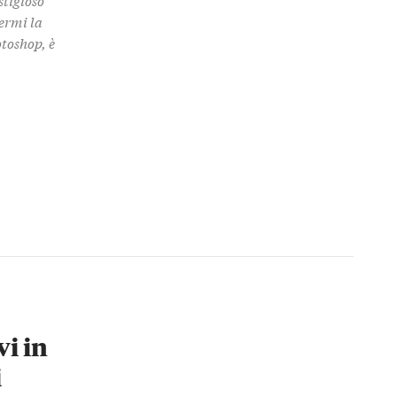
termi la
otoshop, è
vi in
i