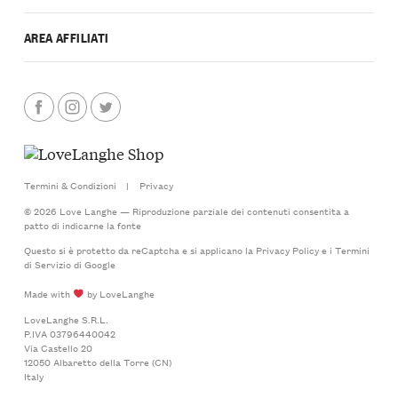
AREA AFFILIATI
Termini & Condizioni
|
Privacy
© 2026 Love Langhe — Riproduzione parziale dei contenuti consentita a
patto di indicarne la fonte
Questo si è protetto da reCaptcha e si applicano la
Privacy Policy
e i
Termini
di Servizio
di Google
Made with
by LoveLanghe
LoveLanghe S.R.L.
P.IVA 03796440042
Via Castello 20
12050 Albaretto della Torre (CN)
Italy