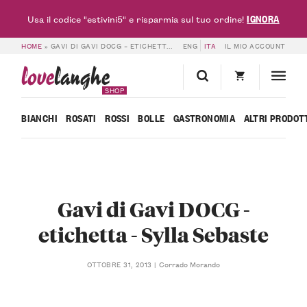
IGNORA
Usa il codice "estivini5" e risparmia sul tuo ordine!
HOME
»
GAVI DI GAVI DOCG – ETICHETTA – SYLLA SEBASTE
ENG
ITA
IL MIO ACCOUNT
love
langhe
SHOP
BIANCHI
ROSATI
ROSSI
BOLLE
GASTRONOMIA
ALTRI PRODOT
Gavi di Gavi DOCG -
etichetta - Sylla Sebaste
Corrado Morando
OTTOBRE 31, 2013