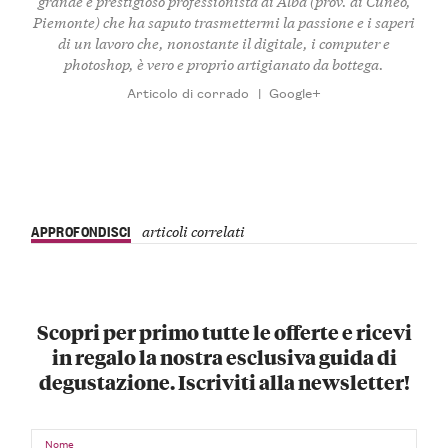
grande e prestigioso professionista di Alba (prov. di Cuneo,
Piemonte) che ha saputo trasmettermi la passione e i saperi
di un lavoro che, nonostante il digitale, i computer e
photoshop, è vero e proprio artigianato da bottega.
Articolo di corrado
|
Google+
APPROFONDISCI
articoli correlati
Scopri per primo tutte le offerte e ricevi
in regalo la nostra esclusiva guida di
degustazione. Iscriviti alla newsletter!
Nome