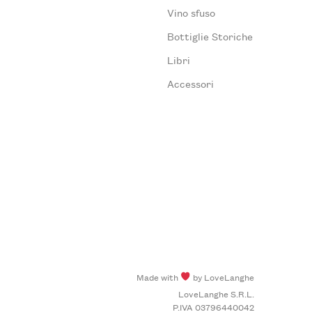
Vino sfuso
Bottiglie Storiche
Libri
Accessori
Made with
by LoveLanghe
LoveLanghe S.R.L.
P.IVA 03796440042