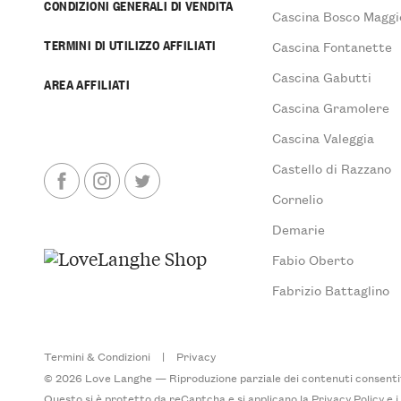
CONDIZIONI GENERALI DI VENDITA
Cascina Bosco Maggi
TERMINI DI UTILIZZO AFFILIATI
Cascina Fontanette
Cascina Gabutti
AREA AFFILIATI
Cascina Gramolere
Cascina Valeggia
Castello di Razzano
Cornelio
Demarie
Fabio Oberto
Fabrizio Battaglino
Termini & Condizioni
|
Privacy
© 2026 Love Langhe — Riproduzione parziale dei contenuti consentita
Questo si è protetto da reCaptcha e si applicano la
Privacy Policy
e 