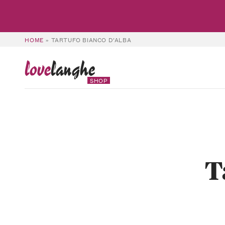
HOME
»
TARTUFO BIANCO D’ALBA
love
langhe
SHOP
T