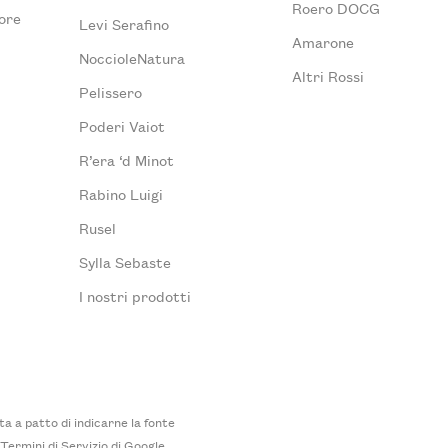
Roero DOCG
ore
Levi Serafino
Amarone
NoccioleNatura
Altri Rossi
Pelissero
Poderi Vaiot
R’era ‘d Minot
Rabino Luigi
Rusel
Sylla Sebaste
I nostri prodotti
 a patto di indicarne la fonte
i
Termini di Servizio
di Google