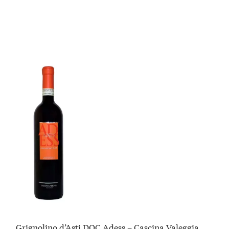
Grignolino d’Asti DOC Adess – Cascina Valeggia