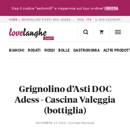
IGNORA
Usa il codice "estivini5" e risparmia sul tuo ordine!
HOME
»
GRIGNOLINO D’ASTI DOC ADESS – CASCINA VALEGGIA (BOTTIGLIA)
ENG
ITA
IL MIO ACCOUNT
love
langhe
SHOP
BIANCHI
ROSATI
ROSSI
BOLLE
GASTRONOMIA
ALTRI PRODOT
Grignolino d’Asti DOC
Adess - Cascina Valeggia
(bottiglia)
Corrado Morando
NOVEMBRE 27, 2013