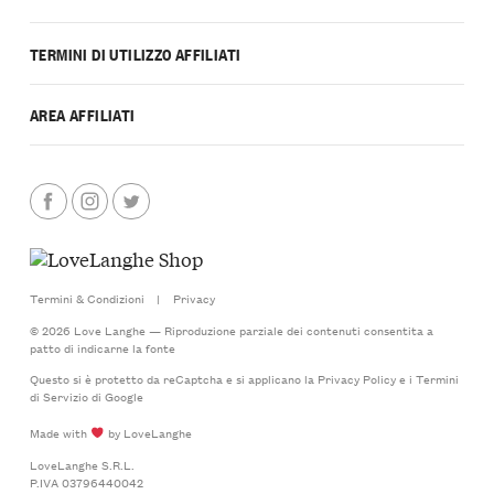
TERMINI DI UTILIZZO AFFILIATI
AREA AFFILIATI
Termini & Condizioni
|
Privacy
© 2026 Love Langhe — Riproduzione parziale dei contenuti consentita a
patto di indicarne la fonte
Questo si è protetto da reCaptcha e si applicano la
Privacy Policy
e i
Termini
di Servizio
di Google
Made with
by LoveLanghe
LoveLanghe S.R.L.
P.IVA 03796440042