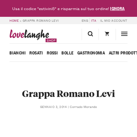
IGNORA
Usa il codice "estivini5" e risparmia sul tuo ordine!
HOME
»
GRAPPA ROMANO LEVI
ENG
ITA
IL MIO ACCOUNT
love
langhe
SHOP
BIANCHI
ROSATI
ROSSI
BOLLE
GASTRONOMIA
ALTRI PRODOT
Grappa Romano Levi
Corrado Morando
GENNAIO 3, 2014