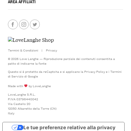
AREA AFFILIATI
Termini & Condizioni
|
Privacy
© 2026 Love Langhe — Riproduzione parziale dei contenuti consentita a
patto di indicarne la fonte
Questo si è protetto da reCaptcha e si applicano la
Privacy Policy
e i
Termini
di Servizio
di Google
Made with
by LoveLanghe
LoveLanghe S.R.L.
P.IVA 03796440042
Via Castello 20
12050 Albaretto della Torre (CN)
Italy
Le tue preferenze relative alla privacy