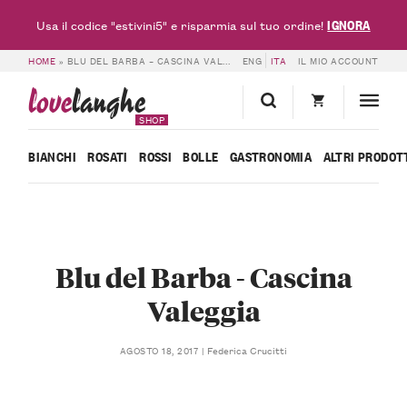
IGNORA
Usa il codice "estivini5" e risparmia sul tuo ordine!
HOME
»
BLU DEL BARBA – CASCINA VALEGGIA
ENG
ITA
IL MIO ACCOUNT
love
langhe
SHOP
BIANCHI
ROSATI
ROSSI
BOLLE
GASTRONOMIA
ALTRI PRODOT
Blu del Barba - Cascina
Valeggia
Federica Crucitti
AGOSTO 18, 2017