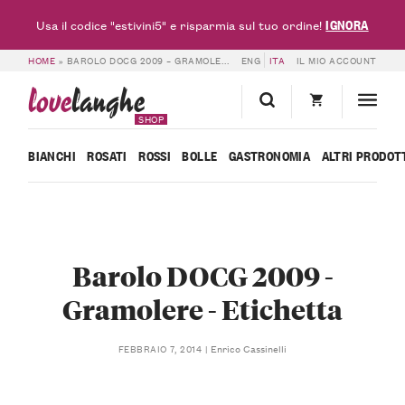
IGNORA
Usa il codice "estivini5" e risparmia sul tuo ordine!
HOME
»
BAROLO DOCG 2009 – GRAMOLERE – ETICHETTA
ENG
ITA
IL MIO ACCOUNT
love
langhe
SHOP
BIANCHI
ROSATI
ROSSI
BOLLE
GASTRONOMIA
ALTRI PRODOT
Barolo DOCG 2009 -
Gramolere - Etichetta
Enrico Cassinelli
FEBBRAIO 7, 2014