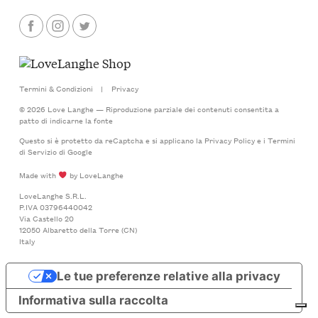
Termini & Condizioni
|
Privacy
© 2026 Love Langhe — Riproduzione parziale dei contenuti consentita a
patto di indicarne la fonte
Questo si è protetto da reCaptcha e si applicano la
Privacy Policy
e i
Termini
di Servizio
di Google
Made with
by LoveLanghe
LoveLanghe S.R.L.
P.IVA 03796440042
Via Castello 20
12050 Albaretto della Torre (CN)
Italy
Le tue preferenze relative alla privacy
Informativa sulla raccolta