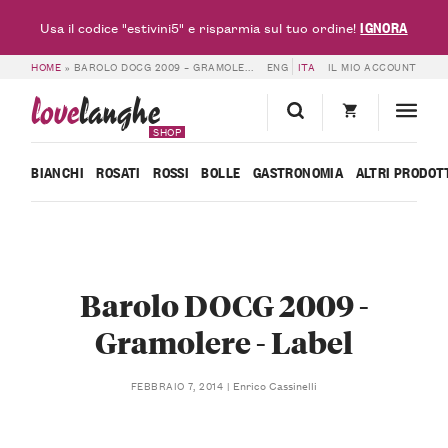
IGNORA
Usa il codice "estivini5" e risparmia sul tuo ordine!
HOME
»
BAROLO DOCG 2009 – GRAMOLERE – LABEL
ENG
ITA
IL MIO ACCOUNT
love
langhe
SHOP
BIANCHI
ROSATI
ROSSI
BOLLE
GASTRONOMIA
ALTRI PRODOT
Barolo DOCG 2009 -
Gramolere - Label
Enrico Cassinelli
FEBBRAIO 7, 2014