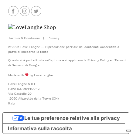
Termini & Condizioni
|
Privacy
© 2026 Love Langhe — Riproduzione parziale dei contenuti consentita a
patto di indicarne la fonte
Questo si è protetto da reCaptcha e si applicano la
Privacy Policy
e i
Termini
di Servizio
di Google
Made with
by LoveLanghe
LoveLanghe S.R.L.
P.IVA 03796440042
Via Castello 20
12050 Albaretto della Torre (CN)
Italy
Le tue preferenze relative alla privacy
Informativa sulla raccolta