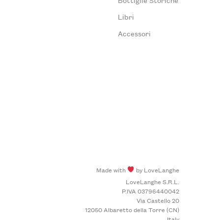
Libri
Accessori
Made with
by LoveLanghe
LoveLanghe S.R.L.
P.IVA 03796440042
Via Castello 20
12050 Albaretto della Torre (CN)
Italy