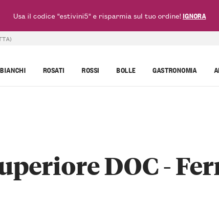
Usa il codice "estivini5" e risparmia sul tuo ordine!
IGNORA
TTA)
BIANCHI
ROSATI
ROSSI
BOLLE
GASTRONOMIA
A
uperiore DOC - Fer