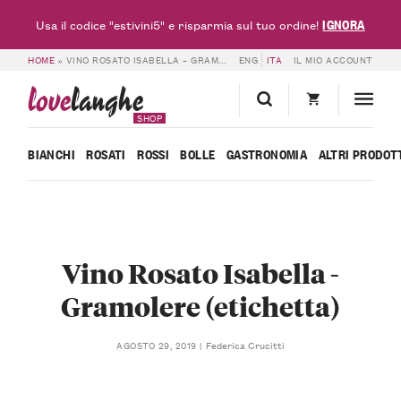
IGNORA
Usa il codice "estivini5" e risparmia sul tuo ordine!
HOME
»
VINO ROSATO ISABELLA – GRAMOLERE (ETICHETTA)
ENG
ITA
IL MIO ACCOUNT
love
langhe
SHOP
BIANCHI
ROSATI
ROSSI
BOLLE
GASTRONOMIA
ALTRI PRODOT
Vino Rosato Isabella -
Gramolere (etichetta)
Federica Crucitti
AGOSTO 29, 2019