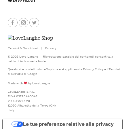
Termini & Condizioni
|
Privacy
© 2026 Love Langhe — Riproduzione parziale dei contenuti consentita a
patto di indicarne la fonte
Questo si è protetto da reCaptcha e si applicano la
Privacy Policy
e i
Termini
di Servizio
di Google
Made with
by LoveLanghe
LoveLanghe S.R.L.
P.IVA 03796440042
Via Castello 20
12050 Albaretto della Torre (CN)
Italy
Le tue preferenze relative alla privacy