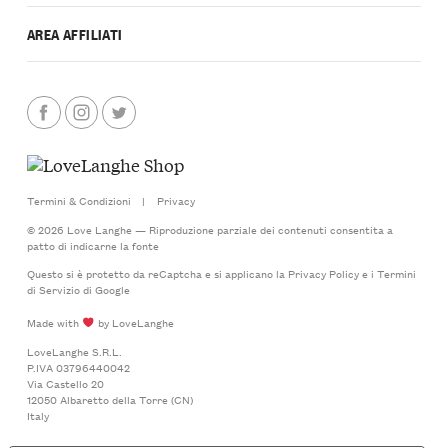
AREA AFFILIATI
Termini & Condizioni
|
Privacy
© 2026 Love Langhe — Riproduzione parziale dei contenuti consentita a
patto di indicarne la fonte
Questo si è protetto da reCaptcha e si applicano la
Privacy Policy
e i
Termini
di Servizio
di Google
Made with
by LoveLanghe
LoveLanghe S.R.L.
P.IVA 03796440042
Via Castello 20
12050 Albaretto della Torre (CN)
Italy