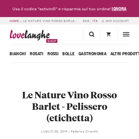
IGNORA
Usa il codice "estivini5" e risparmia sul tuo ordine!
HOME
»
LE NATURE VINO ROSSO BARLET – PELISSERO (ETICHETTA)
ENG
ITA
IL MIO ACCOUNT
love
langhe
SHOP
BIANCHI
ROSATI
ROSSI
BOLLE
GASTRONOMIA
ALTRI PRODOT
Le Nature Vino Rosso
Barlet - Pelissero
(etichetta)
Federica Crucitti
LUGLIO 28, 2014