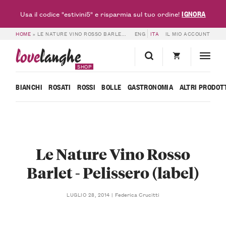
IGNORA
Usa il codice "estivini5" e risparmia sul tuo ordine!
HOME
»
LE NATURE VINO ROSSO BARLET – PELISSERO (LABEL)
ENG
ITA
IL MIO ACCOUNT
love
langhe
SHOP
BIANCHI
ROSATI
ROSSI
BOLLE
GASTRONOMIA
ALTRI PRODOT
Le Nature Vino Rosso
Barlet - Pelissero (label)
Federica Crucitti
LUGLIO 28, 2014