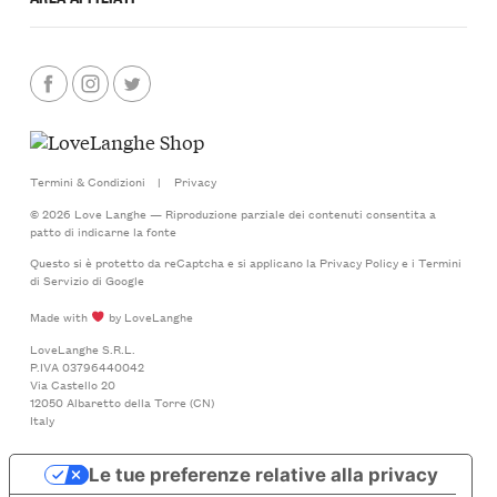
Termini & Condizioni
|
Privacy
© 2026 Love Langhe — Riproduzione parziale dei contenuti consentita a
patto di indicarne la fonte
Questo si è protetto da reCaptcha e si applicano la
Privacy Policy
e i
Termini
di Servizio
di Google
Made with
by LoveLanghe
LoveLanghe S.R.L.
P.IVA 03796440042
Via Castello 20
12050 Albaretto della Torre (CN)
Italy
Le tue preferenze relative alla privacy