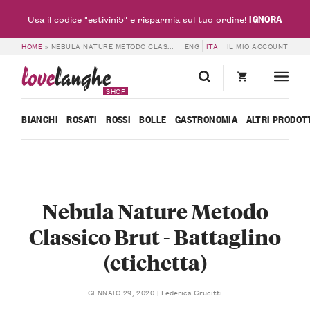
IGNORA
Usa il codice "estivini5" e risparmia sul tuo ordine!
HOME
»
NEBULA NATURE METODO CLASSICO BRUT – BATTAGLINO (ETICHETTA)
ENG
ITA
IL MIO ACCOUNT
love
langhe
SHOP
BIANCHI
ROSATI
ROSSI
BOLLE
GASTRONOMIA
ALTRI PRODOT
Nebula Nature Metodo
Classico Brut - Battaglino
(etichetta)
Federica Crucitti
GENNAIO 29, 2020