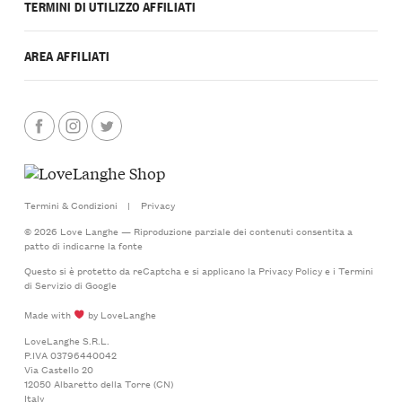
TERMINI DI UTILIZZO AFFILIATI
AREA AFFILIATI
Termini & Condizioni
|
Privacy
© 2026 Love Langhe — Riproduzione parziale dei contenuti consentita a
patto di indicarne la fonte
Questo si è protetto da reCaptcha e si applicano la
Privacy Policy
e i
Termini
di Servizio
di Google
Made with
by LoveLanghe
LoveLanghe S.R.L.
P.IVA 03796440042
Via Castello 20
12050 Albaretto della Torre (CN)
Italy