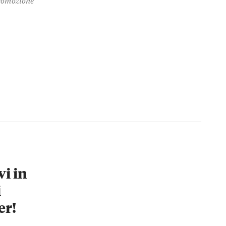
vi in
i
er!