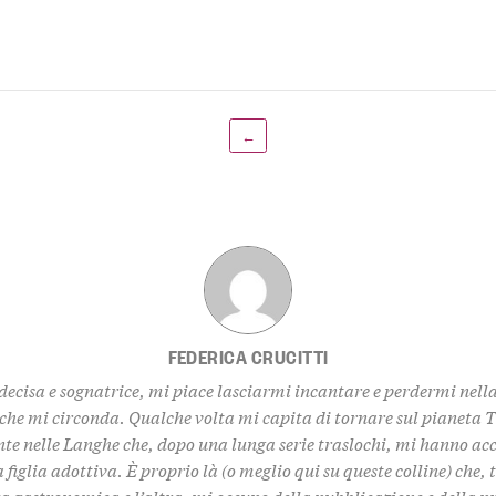
←
FEDERICA CRUCITTI
decisa e sognatrice, mi piace lasciarmi incantare e perdermi nell
 che mi circonda. Qualche volta mi capita di tornare sul pianeta 
te nelle Langhe che, dopo una lunga serie traslochi, mi hanno ac
 figlia adottiva. È proprio là (o meglio qui su queste colline) che,
za gastronomica e l’altra, mi occupo della pubblicazione e della 