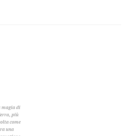
a magia di
Terra, più
colta come
 tra una
promozione