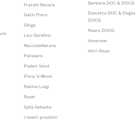
Barbera DOC & DOCG
Fratelli Novara
Dolcetto DOC & Doglia
Gatti Piero
DOCG
Ghiga
Roero DOCG
ore
Levi Serafino
Amarone
NoccioleNatura
Altri Rossi
Pelissero
Poderi Vaiot
R’era ‘d Minot
Rabino Luigi
Rusel
Sylla Sebaste
I nostri prodotti