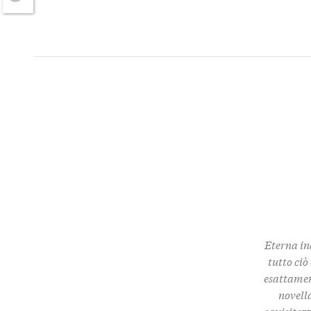
Twitter
Eterna in
tutto ciò
esattamen
novella
squisitez