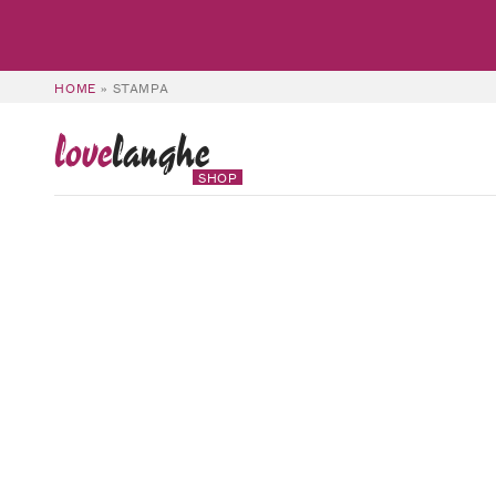
HOME
»
STAMPA
love
langhe
SHOP