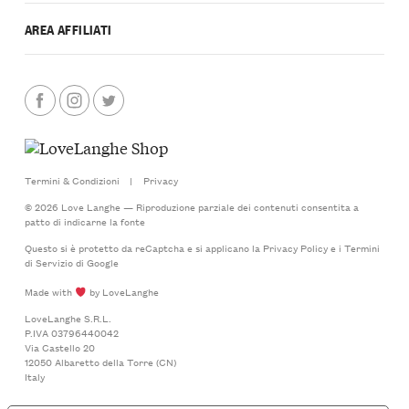
AREA AFFILIATI
Termini & Condizioni
|
Privacy
© 2026 Love Langhe — Riproduzione parziale dei contenuti consentita a
patto di indicarne la fonte
Questo si è protetto da reCaptcha e si applicano la
Privacy Policy
e i
Termini
di Servizio
di Google
Made with
by LoveLanghe
LoveLanghe S.R.L.
P.IVA 03796440042
Via Castello 20
12050 Albaretto della Torre (CN)
Italy