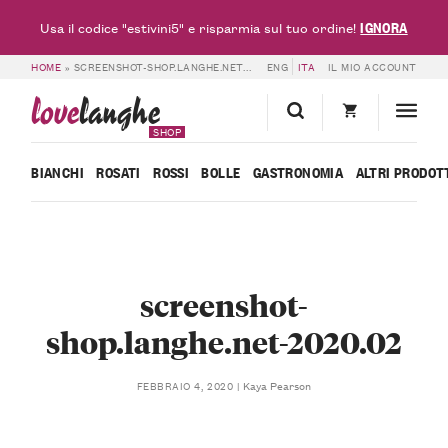
IGNORA
Usa il codice "estivini5" e risparmia sul tuo ordine!
HOME
»
SCREENSHOT-SHOP.LANGHE.NET-2020.02
ENG
ITA
IL MIO ACCOUNT
love
langhe
SHOP
BIANCHI
ROSATI
ROSSI
BOLLE
GASTRONOMIA
ALTRI PRODOT
screenshot-
shop.langhe.net-2020.02
Kaya Pearson
FEBBRAIO 4, 2020