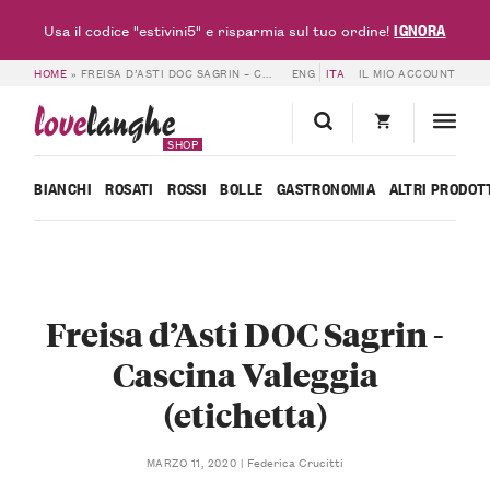
IGNORA
Usa il codice "estivini5" e risparmia sul tuo ordine!
HOME
»
FREISA D’ASTI DOC SAGRIN – CASCINA VALEGGIA (ETICHETTA)
ENG
ITA
IL MIO ACCOUNT
love
langhe
SHOP
BIANCHI
ROSATI
ROSSI
BOLLE
GASTRONOMIA
ALTRI PRODOT
Freisa d’Asti DOC Sagrin -
Cascina Valeggia
(etichetta)
Federica Crucitti
MARZO 11, 2020