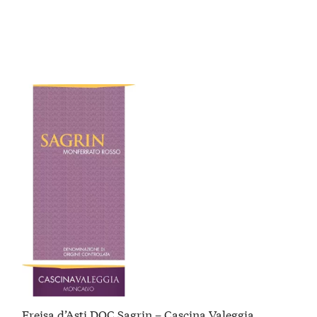
Freisa d’Asti DOC Sagrin – Cascina Valeggia