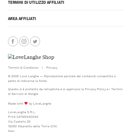
TERMINI DI UTILIZZO AFFILIATI
AREA AFFILIATI
Termini & Condizioni
|
Privacy
© 2026 Love Langhe — Riproduzione parziale dei contenuti consentita a
patto di indicarne la fonte
Questo si è protetto da reCaptcha e si applicano la
Privacy Policy
e i
Termini
di Servizio
di Google
Made with
by LoveLanghe
LoveLanghe S.R.L.
P.IVA 03796440042
Via Castello 20
12050 Albaretto della Torre (CN)
Italy