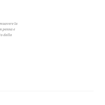
omuovere la
on penna e
to dalla