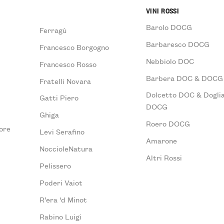
VINI ROSSI
Barolo DOCG
Ferragù
Barbaresco DOCG
Francesco Borgogno
Nebbiolo DOC
Francesco Rosso
Barbera DOC & DOCG
Fratelli Novara
Dolcetto DOC & Doglia
Gatti Piero
DOCG
Ghiga
Roero DOCG
ore
Levi Serafino
Amarone
NoccioleNatura
Altri Rossi
Pelissero
Poderi Vaiot
R’era ‘d Minot
Rabino Luigi