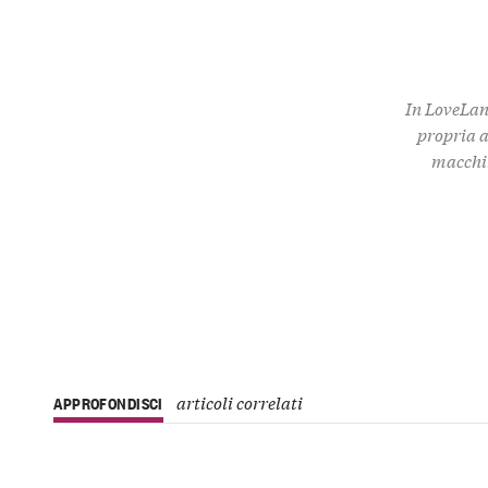
In LoveLan
propria a
macchin
articoli correlati
APPROFONDISCI