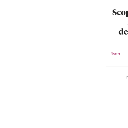
Scop
de
Nome