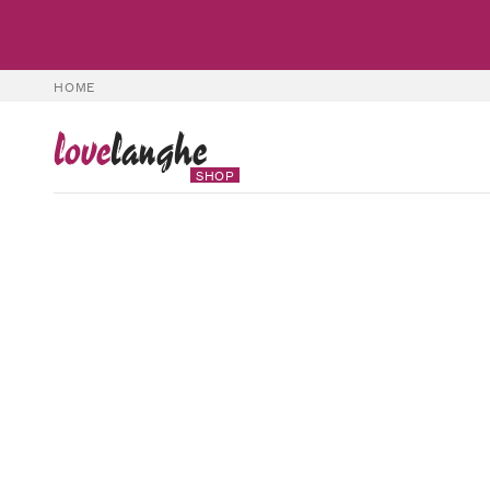
HOME
love
langhe
SHOP