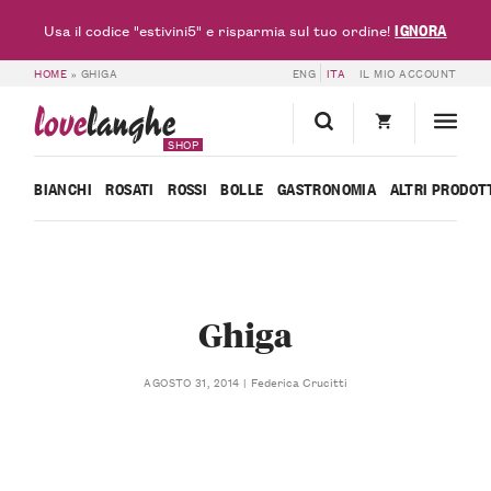
IGNORA
Usa il codice "estivini5" e risparmia sul tuo ordine!
HOME
»
GHIGA
ENG
ITA
IL MIO ACCOUNT
love
langhe
SHOP
BIANCHI
ROSATI
ROSSI
BOLLE
GASTRONOMIA
ALTRI PRODOT
Ghiga
Federica Crucitti
AGOSTO 31, 2014