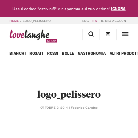
IGNORA
Usa il codice "estivini5" e risparmia sul tuo ordine!
HOME
»
LOGO_PELISSERO
ENG
ITA
IL MIO ACCOUNT
love
langhe
SHOP
BIANCHI
ROSATI
ROSSI
BOLLE
GASTRONOMIA
ALTRI PRODOT
logo_pelissero
Federico Carpino
OTTOBRE 9, 2014