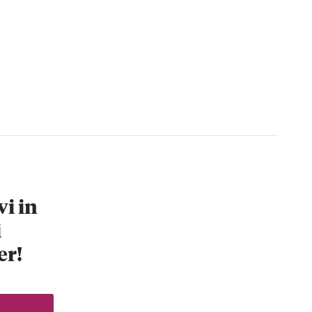
vi in
i
er!