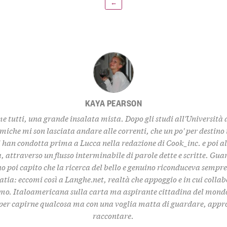
←
KAYA PEARSON
e tutti, una grande insalata mista. Dopo gli studi all'Università 
iche mi son lasciata andare alle correnti, che un po' per destino 
i han condotta prima a Lucca nella redazione di Cook_inc. e poi al
a, attraverso un flusso interminabile di parole dette e scritte. G
o poi capito che la ricerca del bello e genuino riconduceva sempr
atia: eccomi così a Langhe.net, realtà che appoggio e in cui colla
mo. Italoamericana sulla carta ma aspirante cittadina del mond
per capirne qualcosa ma con una voglia matta di guardare, appr
raccontare.