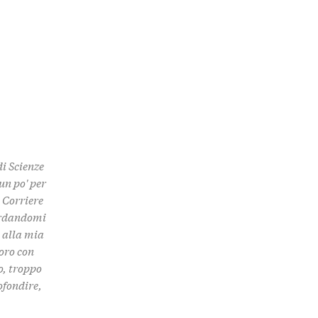
di Scienze
un po' per
 Corriere
uardandomi
e alla mia
boro con
o, troppo
ofondire,