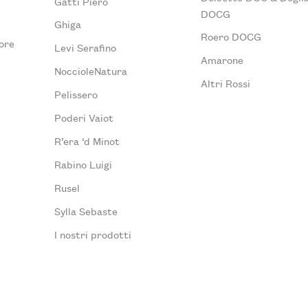
Gatti Piero
DOCG
Ghiga
Roero DOCG
ore
Levi Serafino
Amarone
NoccioleNatura
Altri Rossi
Pelissero
Poderi Vaiot
R’era ‘d Minot
Rabino Luigi
Rusel
Sylla Sebaste
I nostri prodotti