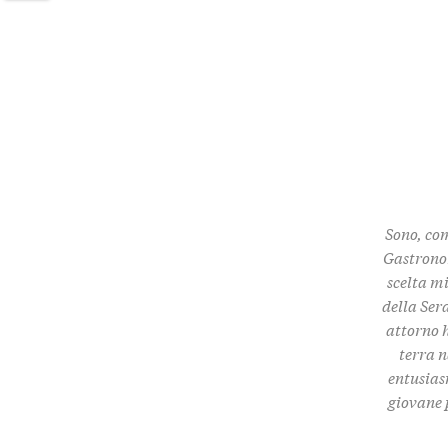
Twitter
Sono, com
Gastronom
scelta m
della Ser
attorno h
terra n
entusias
giovane 