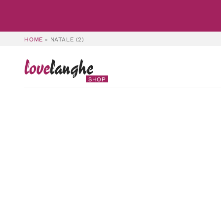
HOME
»
NATALE (2)
love
langhe
SHOP