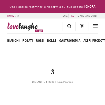
IGNORA
Usa il codice "estivini5" e risparmia sul tuo ordine!
HOME
»
3
ENG
ITA
IL MIO ACCOUNT
love
langhe
SHOP
BIANCHI
ROSATI
ROSSI
BOLLE
GASTRONOMIA
ALTRI PRODOT
3
Kaya Pearson
DICEMBRE 1, 2020