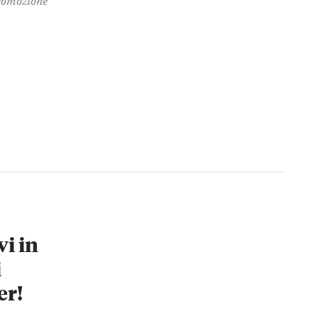
vi in
i
er!