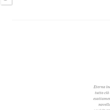
Twitter
Eterna in
tutto ciò
esattamen
novella
squisitez