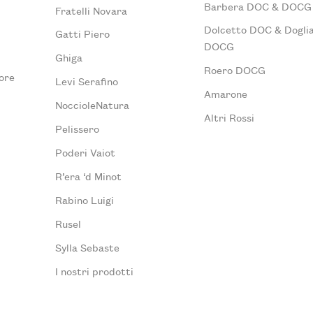
Barbera DOC & DOCG
Fratelli Novara
Dolcetto DOC & Doglia
Gatti Piero
DOCG
Ghiga
Roero DOCG
ore
Levi Serafino
Amarone
NoccioleNatura
Altri Rossi
Pelissero
Poderi Vaiot
R’era ‘d Minot
Rabino Luigi
Rusel
Sylla Sebaste
I nostri prodotti