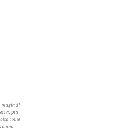
a magia di
Terra, più
colta come
 tra una
promozione