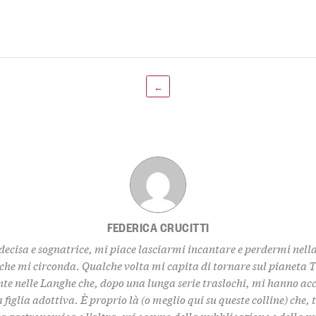
←
FEDERICA CRUCITTI
decisa e sognatrice, mi piace lasciarmi incantare e perdermi nell
 che mi circonda. Qualche volta mi capita di tornare sul pianeta 
te nelle Langhe che, dopo una lunga serie traslochi, mi hanno ac
 figlia adottiva. È proprio là (o meglio qui su queste colline) che,
za gastronomica e l’altra, mi occupo della pubblicazione e della 