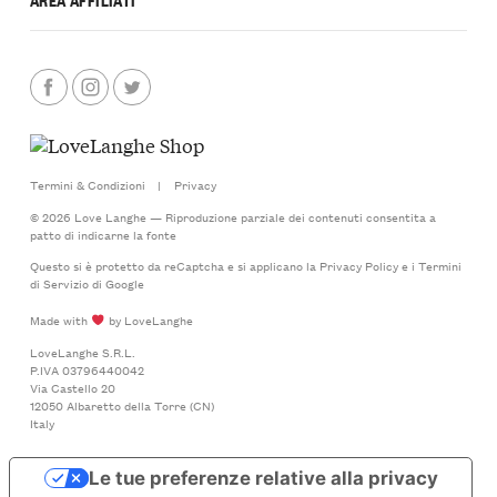
Termini & Condizioni
|
Privacy
© 2026 Love Langhe — Riproduzione parziale dei contenuti consentita a
patto di indicarne la fonte
Questo si è protetto da reCaptcha e si applicano la
Privacy Policy
e i
Termini
di Servizio
di Google
Made with
by LoveLanghe
LoveLanghe S.R.L.
P.IVA 03796440042
Via Castello 20
12050 Albaretto della Torre (CN)
Italy
Le tue preferenze relative alla privacy