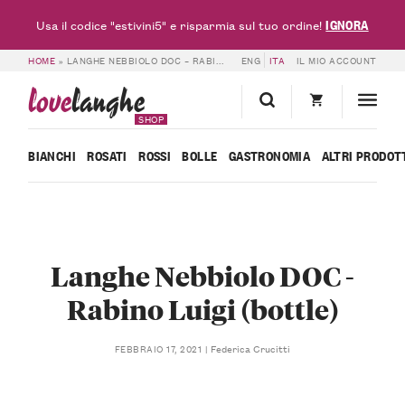
IGNORA
Usa il codice "estivini5" e risparmia sul tuo ordine!
HOME
»
LANGHE NEBBIOLO DOC – RABINO LUIGI (BOTTLE)
ENG
ITA
IL MIO ACCOUNT
love
langhe
SHOP
BIANCHI
ROSATI
ROSSI
BOLLE
GASTRONOMIA
ALTRI PRODOT
Langhe Nebbiolo DOC -
Rabino Luigi (bottle)
Federica Crucitti
FEBBRAIO 17, 2021