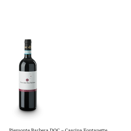
Piemonte Barbera DOC – Cascina Fontanette