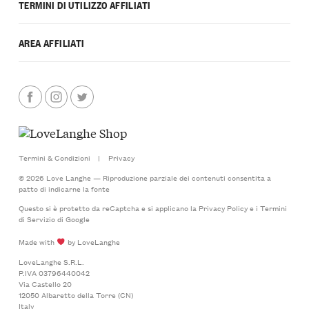
TERMINI DI UTILIZZO AFFILIATI
AREA AFFILIATI
Termini & Condizioni
|
Privacy
© 2026 Love Langhe — Riproduzione parziale dei contenuti consentita a
patto di indicarne la fonte
Questo si è protetto da reCaptcha e si applicano la
Privacy Policy
e i
Termini
di Servizio
di Google
Made with
by LoveLanghe
LoveLanghe S.R.L.
P.IVA 03796440042
Via Castello 20
12050 Albaretto della Torre (CN)
Italy