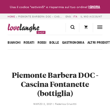
IGNORA
Usa il codice "estivini5" e risparmia sul tuo ordine!
HOME
»
PIEMONTE BARBERA DOC – CASCINA FONTANETTE (BOTTIGLIA)
ENG
ITA
IL MIO ACCOUNT
love
langhe
SHOP
BIANCHI
ROSATI
ROSSI
BOLLE
GASTRONOMIA
ALTRI PRODOT
Piemonte Barbera DOC -
Cascina Fontanette
(bottiglia)
Federica Crucitti
MARZO 2, 2021