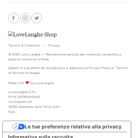
Termini & Condizioni
|
Privacy
© 2026 Love Langhe — Riproduzione parziale dei contenuti consentita a
patto di indicarne la fonte
Questo si è protetto da reCaptcha e si applicano la
Privacy Policy
e i
Termini
di Servizio
di Google
Made with
by LoveLanghe
LoveLanghe S.R.L.
P.IVA 03796440042
Via Castello 20
12050 Albaretto della Torre (CN)
Italy
Le tue preferenze relative alla privacy
Informativa sulla raccolta