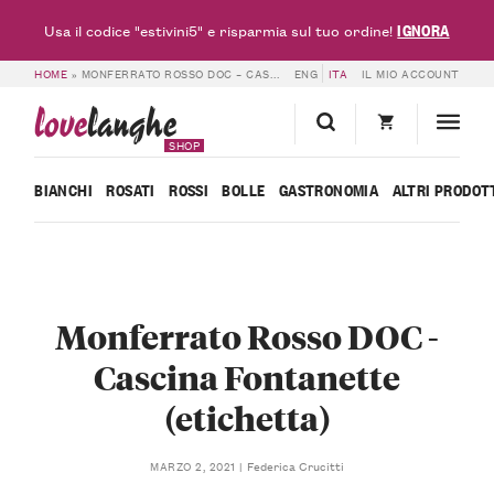
IGNORA
Usa il codice "estivini5" e risparmia sul tuo ordine!
HOME
»
MONFERRATO ROSSO DOC – CASCINA FONTANETTE (ETICHETTA)
ENG
ITA
IL MIO ACCOUNT
love
langhe
SHOP
BIANCHI
ROSATI
ROSSI
BOLLE
GASTRONOMIA
ALTRI PRODOT
Monferrato Rosso DOC -
Cascina Fontanette
(etichetta)
Federica Crucitti
MARZO 2, 2021