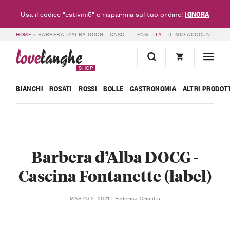
IGNORA
Usa il codice "estivini5" e risparmia sul tuo ordine!
HOME
»
BARBERA D’ALBA DOCG – CASCINA FONTANETTE (LABEL)
ENG
ITA
IL MIO ACCOUNT
love
langhe
SHOP
BIANCHI
ROSATI
ROSSI
BOLLE
GASTRONOMIA
ALTRI PRODOT
Barbera d’Alba DOCG -
Cascina Fontanette (label)
Federica Crucitti
MARZO 2, 2021