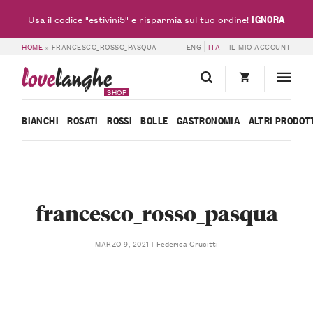
IGNORA
Usa il codice "estivini5" e risparmia sul tuo ordine!
HOME
»
FRANCESCO_ROSSO_PASQUA
ENG
ITA
IL MIO ACCOUNT
love
langhe
SHOP
BIANCHI
ROSATI
ROSSI
BOLLE
GASTRONOMIA
ALTRI PRODOT
francesco_rosso_pasqua
Federica Crucitti
MARZO 9, 2021