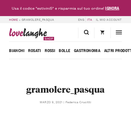
IGNORA
Usa il codice "estivini5" e risparmia sul tuo ordine!
HOME
»
GRAMOLERE_PASQUA
ENG
ITA
IL MIO ACCOUNT
love
langhe
SHOP
BIANCHI
ROSATI
ROSSI
BOLLE
GASTRONOMIA
ALTRI PRODOT
gramolere_pasqua
Federica Crucitti
MARZO 9, 2021