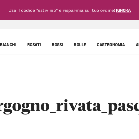
Usa il codice "estivini5" e risparmia sul tuo ordine!
IGNORA
BIANCHI
ROSATI
ROSSI
BOLLE
GASTRONOMIA
A
rgogno_rivata_pas