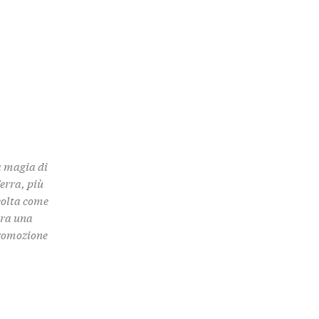
a magia di
Terra, più
colta come
 tra una
promozione