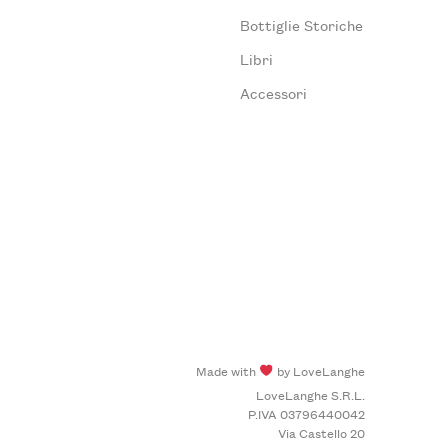
Bottiglie Storiche
Libri
Accessori
Made with
by LoveLanghe
LoveLanghe S.R.L.
P.IVA 03796440042
Via Castello 20