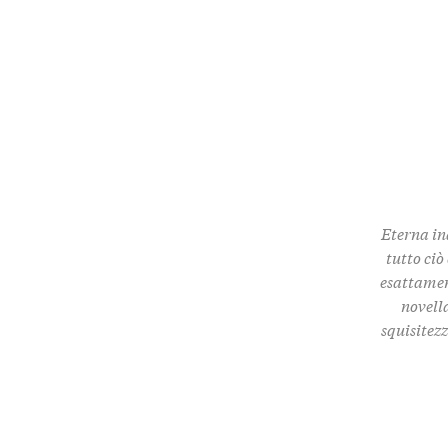
Eterna in
tutto ciò
esattamen
novella
squisitez