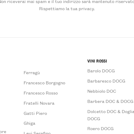
Non riceverai mai spam e il tuo indirizzo sarà mantenuto riservato
Rispettiamo la tua privacy.
VINI ROSSI
Barolo DOCG
Ferragù
Barbaresco DOCG
Francesco Borgogno
Nebbiolo DOC
Francesco Rosso
Barbera DOC & DOCG
Fratelli Novara
Dolcetto DOC & Doglia
Gatti Piero
DOCG
Ghiga
Roero DOCG
ore
Levi Serafino