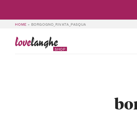
HOME
»
BORGOGNO_RIVATA_PASQUA
love
langhe
SHOP
bo