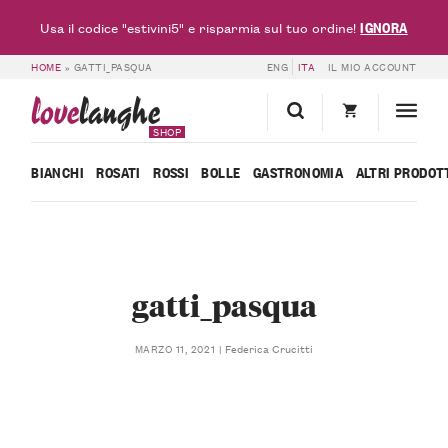
IGNORA
Usa il codice "estivini5" e risparmia sul tuo ordine!
HOME
»
GATTI_PASQUA
ENG
ITA
IL MIO ACCOUNT
love
langhe
SHOP
BIANCHI
ROSATI
ROSSI
BOLLE
GASTRONOMIA
ALTRI PRODOT
gatti_pasqua
Federica Crucitti
MARZO 11, 2021