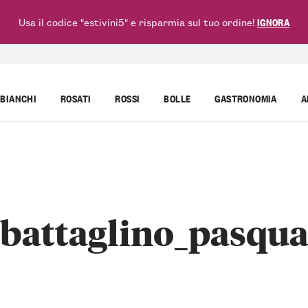
Usa il codice "estivini5" e risparmia sul tuo ordine!
IGNORA
BIANCHI
ROSATI
ROSSI
BOLLE
GASTRONOMIA
A
battaglino_pasqu