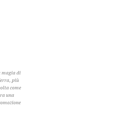
a magia di
Terra, più
colta come
 tra una
promozione