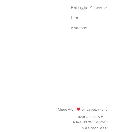
Bottiglie Storiche
Libri
Accessori
Made with
by LoveLanghe
LoveLanghe S.R.L.
P.IVA 03796440042
Via Castello 20