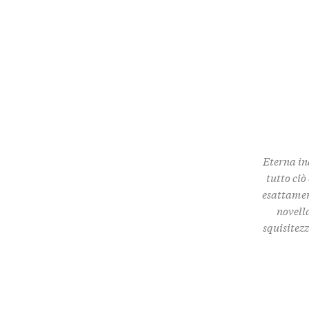
Eterna in
tutto ciò
esattamen
novella
squisitez