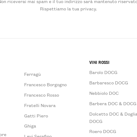
Non riceverai mai spam e il tuo indirizzo sarà mantenuto riservato
Rispettiamo la tua privacy.
VINI ROSSI
Barolo DOCG
Ferragù
Barbaresco DOCG
Francesco Borgogno
Nebbiolo DOC
Francesco Rosso
Barbera DOC & DOCG
Fratelli Novara
Dolcetto DOC & Doglia
Gatti Piero
DOCG
Ghiga
Roero DOCG
ore
Levi Serafino