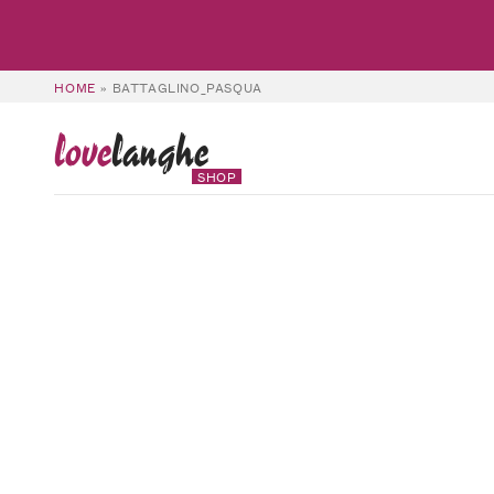
HOME
»
BATTAGLINO_PASQUA
love
langhe
SHOP