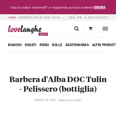
IGNORA
Usa il codice "estivini5" e risparmia sul tuo ordine!
HOME
»
BARBERA D’ALBA DOC TULIN – PELISSERO (BOTTIGLIA)
ENG
ITA
IL MIO ACCOUNT
love
langhe
SHOP
BIANCHI
ROSATI
ROSSI
BOLLE
GASTRONOMIA
ALTRI PRODOT
Barbera d'Alba DOC Tulin
- Pelissero (bottiglia)
Federica Crucitti
MARZO 15, 2021