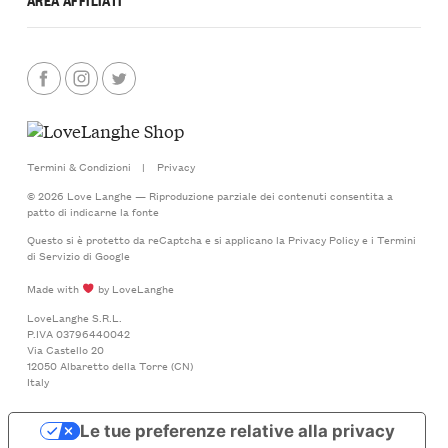
Termini & Condizioni
|
Privacy
© 2026 Love Langhe — Riproduzione parziale dei contenuti consentita a
patto di indicarne la fonte
Questo si è protetto da reCaptcha e si applicano la
Privacy Policy
e i
Termini
di Servizio
di Google
Made with
by LoveLanghe
LoveLanghe S.R.L.
P.IVA 03796440042
Via Castello 20
12050 Albaretto della Torre (CN)
Italy
Le tue preferenze relative alla privacy