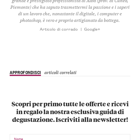
grande e prestigioso professionista di Alba (prov. di Cuneo,
Piemonte) che ha saputo trasmettermi la passione e i saperi
di un lavoro che, nonostante il digitale, i computer e
photoshop, è vero e proprio artigianato da bottega.
Articolo di corrado
|
Google+
APPROFONDISCI
articoli correlati
Scopri per primo tutte le offerte e ricevi
in regalo la nostra esclusiva guida di
degustazione. Iscriviti alla newsletter!
Nome