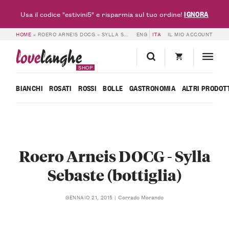
IGNORA
Usa il codice "estivini5" e risparmia sul tuo ordine!
HOME
»
ROERO ARNEIS DOCG – SYLLA SEBASTE (BOTTIGLIA)
ENG
ITA
IL MIO ACCOUNT
love
langhe
SHOP
BIANCHI
ROSATI
ROSSI
BOLLE
GASTRONOMIA
ALTRI PRODOT
Roero Arneis DOCG - Sylla
Sebaste (bottiglia)
Corrado Morando
GENNAIO 21, 2015