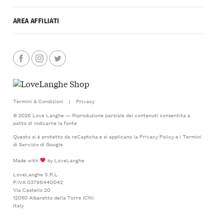
AREA AFFILIATI
Termini & Condizioni
|
Privacy
© 2026 Love Langhe — Riproduzione parziale dei contenuti consentita a
patto di indicarne la fonte
Questo si è protetto da reCaptcha e si applicano la
Privacy Policy
e i
Termini
di Servizio
di Google
Made with
by LoveLanghe
LoveLanghe S.R.L.
P.IVA 03796440042
Via Castello 20
12050 Albaretto della Torre (CN)
Italy