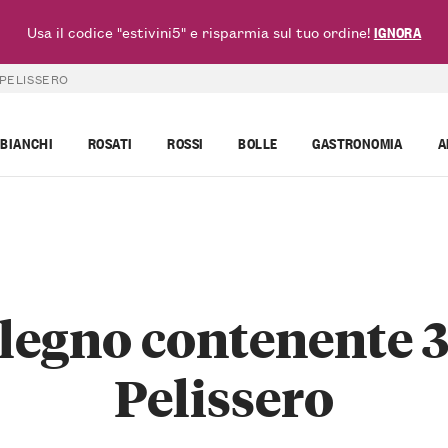
Usa il codice "estivini5" e risparmia sul tuo ordine!
IGNORA
PELISSERO
BIANCHI
ROSATI
ROSSI
BOLLE
GASTRONOMIA
A
 legno contenente 3
Pelissero