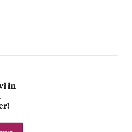
vi in
i
er!