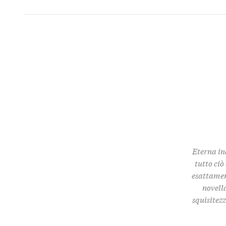
Twitter
Eterna in
tutto ciò
esattamen
novella
squisitez