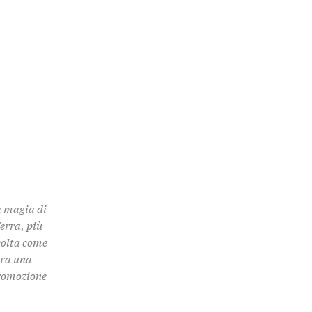
a magia di
Terra, più
colta come
 tra una
promozione