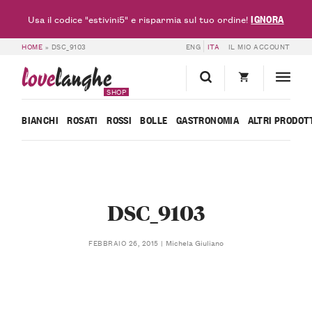
IGNORA
Usa il codice "estivini5" e risparmia sul tuo ordine!
HOME
»
DSC_9103
ENG
ITA
IL MIO ACCOUNT
love
langhe
SHOP
BIANCHI
ROSATI
ROSSI
BOLLE
GASTRONOMIA
ALTRI PRODOT
DSC_9103
Michela Giuliano
FEBBRAIO 26, 2015