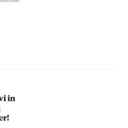
vi in
i
er!