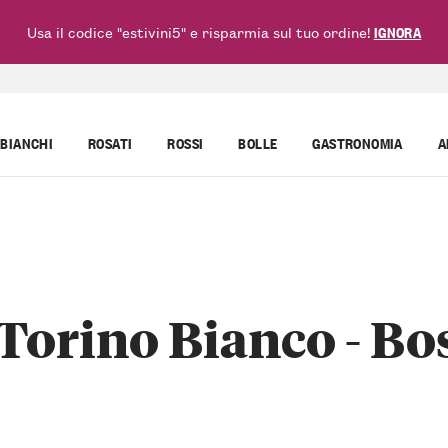
Usa il codice "estivini5" e risparmia sul tuo ordine!
IGNORA
BIANCHI
ROSATI
ROSSI
BOLLE
GASTRONOMIA
A
orino Bianco - Bos