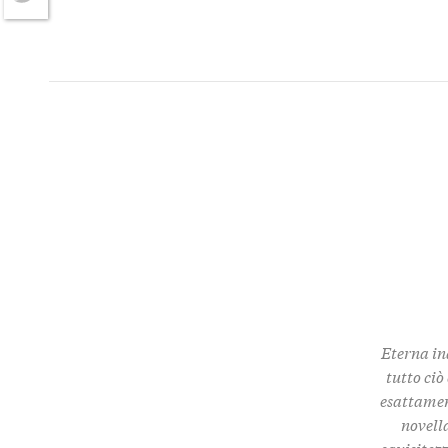
Twitter
Eterna in
tutto ciò
esattamen
novella
squisitez