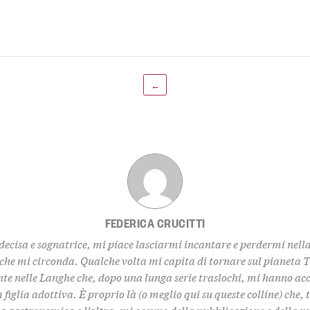
←
FEDERICA CRUCITTI
decisa e sognatrice, mi piace lasciarmi incantare e perdermi nell
 che mi circonda. Qualche volta mi capita di tornare sul pianeta 
te nelle Langhe che, dopo una lunga serie traslochi, mi hanno ac
 figlia adottiva. È proprio là (o meglio qui su queste colline) che,
za gastronomica e l’altra, mi occupo della pubblicazione e della 