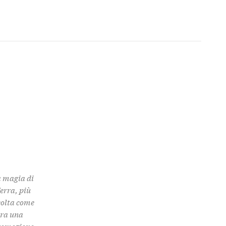
a magia di
Terra, più
colta come
 tra una
promozione