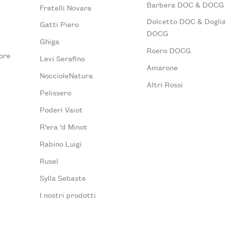
Barbera DOC & DOCG
Fratelli Novara
Dolcetto DOC & Doglia
Gatti Piero
DOCG
Ghiga
Roero DOCG
ore
Levi Serafino
Amarone
NoccioleNatura
Altri Rossi
Pelissero
Poderi Vaiot
R’era ‘d Minot
Rabino Luigi
Rusel
Sylla Sebaste
I nostri prodotti