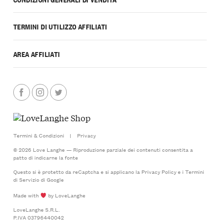
TERMINI DI UTILIZZO AFFILIATI
AREA AFFILIATI
Termini & Condizioni
|
Privacy
© 2026 Love Langhe — Riproduzione parziale dei contenuti consentita a
patto di indicarne la fonte
Questo si è protetto da reCaptcha e si applicano la
Privacy Policy
e i
Termini
di Servizio
di Google
Made with
by LoveLanghe
LoveLanghe S.R.L.
P.IVA 03796440042