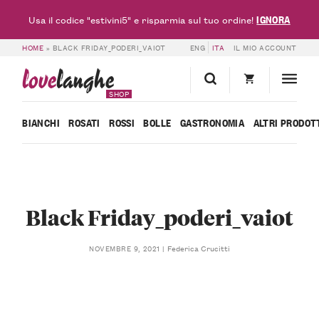
IGNORA
Usa il codice "estivini5" e risparmia sul tuo ordine!
HOME
»
BLACK FRIDAY_PODERI_VAIOT
ENG
ITA
IL MIO ACCOUNT
love
langhe
SHOP
BIANCHI
ROSATI
ROSSI
BOLLE
GASTRONOMIA
ALTRI PRODOT
Black Friday_poderi_vaiot
Federica Crucitti
NOVEMBRE 9, 2021