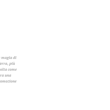
a magia di
Terra, più
colta come
 tra una
promozione