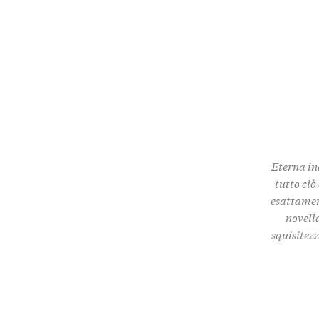
Eterna in
tutto ciò
esattamen
novella
squisitez