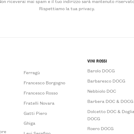
Non riceverai mai spam e il tuo indirizzo sarà mantenuto riservato
Rispettiamo la tua privacy.
VINI ROSSI
Barolo DOCG
Ferragù
Barbaresco DOCG
Francesco Borgogno
Nebbiolo DOC
Francesco Rosso
Barbera DOC & DOCG
Fratelli Novara
Dolcetto DOC & Doglia
Gatti Piero
DOCG
Ghiga
Roero DOCG
ore
Levi Serafino