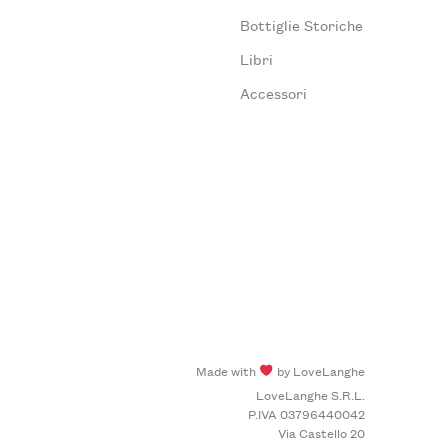
Bottiglie Storiche
Libri
Accessori
Made with
by LoveLanghe
LoveLanghe S.R.L.
P.IVA 03796440042
Via Castello 20