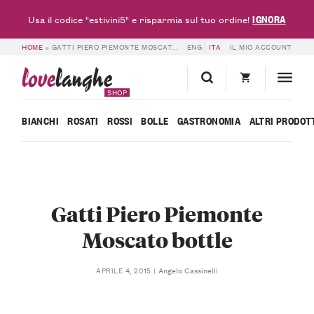
IGNORA
Usa il codice "estivini5" e risparmia sul tuo ordine!
HOME
»
GATTI PIERO PIEMONTE MOSCATO BOTTLE
ENG
ITA
IL MIO ACCOUNT
love
langhe
SHOP
BIANCHI
ROSATI
ROSSI
BOLLE
GASTRONOMIA
ALTRI PRODOT
Gatti Piero Piemonte
Moscato bottle
Angelo Cassinelli
APRILE 4, 2015