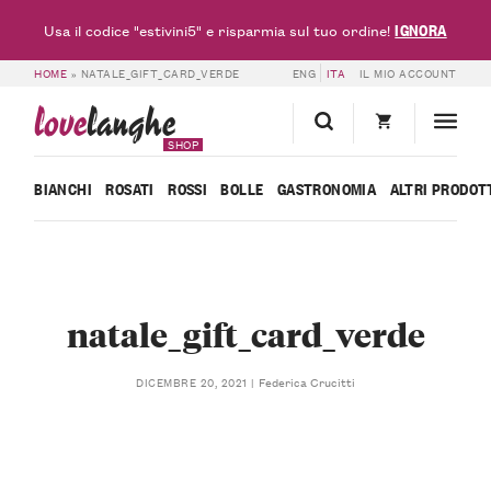
IGNORA
Usa il codice "estivini5" e risparmia sul tuo ordine!
HOME
»
NATALE_GIFT_CARD_VERDE
ENG
ITA
IL MIO ACCOUNT
love
langhe
SHOP
BIANCHI
ROSATI
ROSSI
BOLLE
GASTRONOMIA
ALTRI PRODOT
natale_gift_card_verde
Federica Crucitti
DICEMBRE 20, 2021