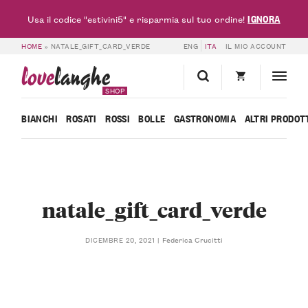
IGNORA
Usa il codice "estivini5" e risparmia sul tuo ordine!
HOME
»
NATALE_GIFT_CARD_VERDE
ENG
ITA
IL MIO ACCOUNT
love
langhe
SHOP
BIANCHI
ROSATI
ROSSI
BOLLE
GASTRONOMIA
ALTRI PRODOT
natale_gift_card_verde
Federica Crucitti
DICEMBRE 20, 2021