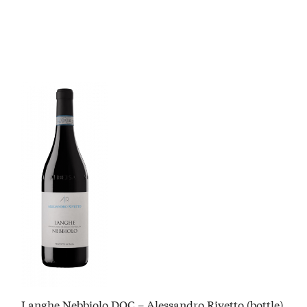
Langhe Nebbiolo DOC – Alessandro Rivetto (bottle)