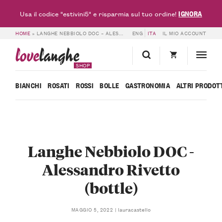
IGNORA
Usa il codice "estivini5" e risparmia sul tuo ordine!
HOME
»
LANGHE NEBBIOLO DOC – ALESSANDRO RIVETTO (BOTTLE)
ENG
ITA
IL MIO ACCOUNT
love
langhe
SHOP
BIANCHI
ROSATI
ROSSI
BOLLE
GASTRONOMIA
ALTRI PRODOT
Langhe Nebbiolo DOC -
Alessandro Rivetto
(bottle)
lauracastello
MAGGIO 5, 2022