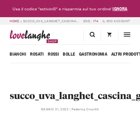
IGNORA
Usa il codice "estivini5" e risparmia sul tuo ordine!
HOME
»
SUCCO_UVA_LANGHET_CASCINA_GABUTTI_1
ENG
ITA
IL MIO ACCOUNT
love
langhe
SHOP
BIANCHI
ROSATI
ROSSI
BOLLE
GASTRONOMIA
ALTRI PRODOT
succo_uva_langhet_cascina_g
Federica Crucitti
MAGGIO 31, 2022