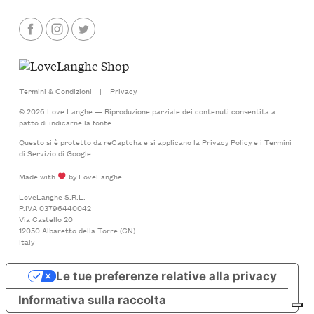
Termini & Condizioni
|
Privacy
© 2026 Love Langhe — Riproduzione parziale dei contenuti consentita a
patto di indicarne la fonte
Questo si è protetto da reCaptcha e si applicano la
Privacy Policy
e i
Termini
di Servizio
di Google
Made with
by LoveLanghe
LoveLanghe S.R.L.
P.IVA 03796440042
Via Castello 20
12050 Albaretto della Torre (CN)
Italy
Le tue preferenze relative alla privacy
Informativa sulla raccolta