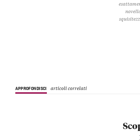
esattamen
novella
squisitez
articoli correlati
APPROFONDISCI
Scop