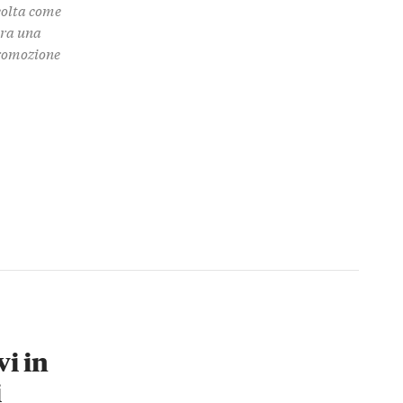
colta come
 tra una
promozione
vi in
i