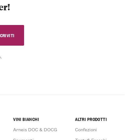
er!
.
VINI BIANCHI
ALTRI PRODOTTI
Arneis DOC & DOCG
Confezioni
Spumanti
Tartufi Freschi