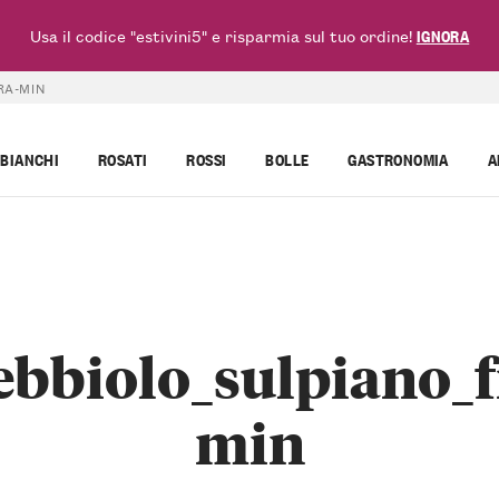
Usa il codice "estivini5" e risparmia sul tuo ordine!
IGNORA
RA-MIN
BIANCHI
ROSATI
ROSSI
BOLLE
GASTRONOMIA
A
nebbiolo_sulpiano_f
min