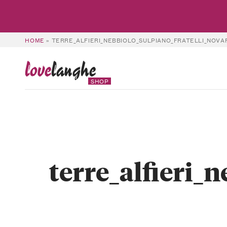
HOME
»
TERRE_ALFIERI_NEBBIOLO_SULPIANO_FRATELLI_NOVA
love
langhe
SHOP
terre_alfieri_