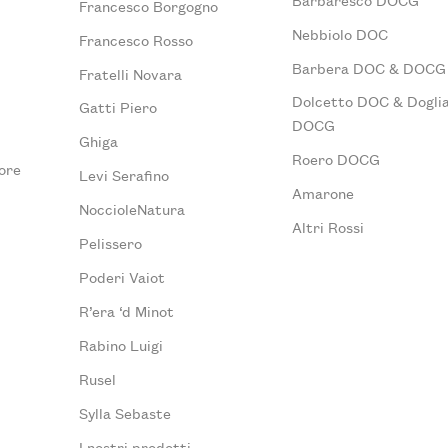
Francesco Borgogno
Nebbiolo DOC
Francesco Rosso
Barbera DOC & DOCG
Fratelli Novara
Dolcetto DOC & Doglia
Gatti Piero
DOCG
Ghiga
Roero DOCG
ore
Levi Serafino
Amarone
NoccioleNatura
Altri Rossi
Pelissero
Poderi Vaiot
R’era ‘d Minot
Rabino Luigi
Rusel
Sylla Sebaste
I nostri prodotti