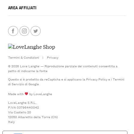
AREA AFFILIATI
Termini & Condizioni
|
Privacy
© 2026 Love Langhe — Riproduzione parziale dei contenuti consentita a
patto di indicarne la fonte
Questo si è protetto da reCaptcha e si applicano la
Privacy Policy
e i
Termini
di Servizio
di Google
Made with
by LoveLanghe
LoveLanghe S.R.L.
P.IVA 03796440042
Via Castello 20
12050 Albaretto della Torre (CN)
Italy