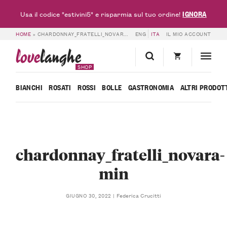
IGNORA
Usa il codice "estivini5" e risparmia sul tuo ordine!
HOME
»
CHARDONNAY_FRATELLI_NOVARA-MIN
ENG
ITA
IL MIO ACCOUNT
love
langhe
SHOP
BIANCHI
ROSATI
ROSSI
BOLLE
GASTRONOMIA
ALTRI PRODOT
chardonnay_fratelli_novara-
min
Federica Crucitti
GIUGNO 30, 2022