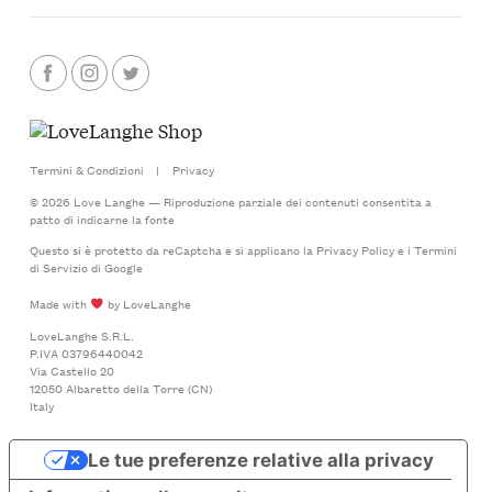
Termini & Condizioni
|
Privacy
© 2026 Love Langhe — Riproduzione parziale dei contenuti consentita a
patto di indicarne la fonte
Questo si è protetto da reCaptcha e si applicano la
Privacy Policy
e i
Termini
di Servizio
di Google
Made with
by LoveLanghe
LoveLanghe S.R.L.
P.IVA 03796440042
Via Castello 20
12050 Albaretto della Torre (CN)
Italy
Le tue preferenze relative alla privacy