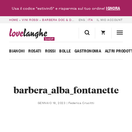
IGNORA
Usa il codice "estivini5" e risparmia sul tuo ordine!
HOME
»
VINI ROSSI
»
BARBERA DOC & DOCG
»
ENG
BARBERA D’ALBA DOC 2023 – 
ITA
IL MIO ACCOUNT
love
langhe
SHOP
BIANCHI
ROSATI
ROSSI
BOLLE
GASTRONOMIA
ALTRI PRODOT
barbera_alba_fontanette
Federica Crucitti
GENNAIO 18, 2023